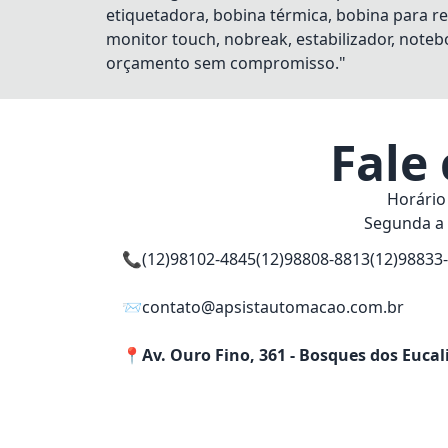
etiquetadora, bobina térmica, bobina para re
monitor touch, nobreak, estabilizador, notebo
orçamento sem compromisso."
Fale
Horário
Segunda a 
📞
(12)98102-4845
(12)98808-8813
(12)98833
📨
contato@apsistautomacao.com.br
📍
Av. Ouro Fino, 361 - Bosques dos Eucal