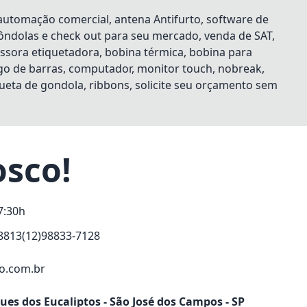
utomação comercial, antena Antifurto, software de
gôndolas e check out para seu mercado, venda de SAT,
essora etiquetadora, bobina térmica, bobina para
digo de barras, computador, monitor touch, nobreak,
queta de gondola, ribbons, solicite seu orçamento sem
osco!
7:30h
8813
(12)98833-7128
o.com.br
ques dos Eucaliptos - São José dos Campos - SP