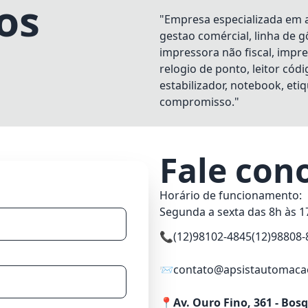
os
"Empresa especializada em a
gestao comércial, linha de 
impressora não fiscal, impr
relogio de ponto, leitor có
estabilizador, notebook, eti
compromisso."
Fale con
Horário de funcionamento:
Segunda a sexta das 8h às 1
📞
(12)98102-4845
(12)98808-
📨
contato@apsistautomaca
📍
Av. Ouro Fino, 361 - Bos