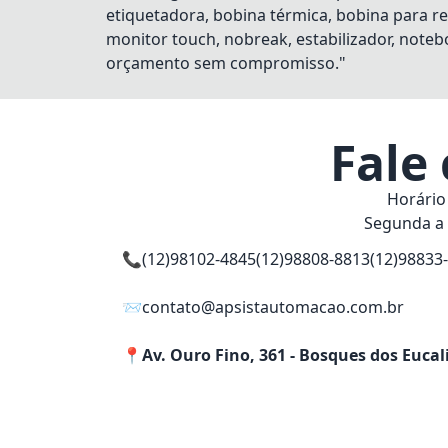
etiquetadora, bobina térmica, bobina para re
monitor touch, nobreak, estabilizador, notebo
orçamento sem compromisso."
Fale
Horário
Segunda a 
📞
(12)98102-4845
(12)98808-8813
(12)98833
📨
contato@apsistautomacao.com.br
📍
Av. Ouro Fino, 361 - Bosques dos Eucal