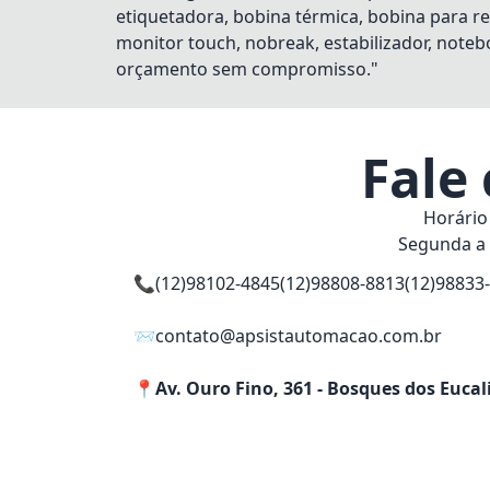
etiquetadora, bobina térmica, bobina para re
monitor touch, nobreak, estabilizador, notebo
orçamento sem compromisso."
Fale
Horário
Segunda a 
📞
(12)98102-4845
(12)98808-8813
(12)98833
📨
contato@apsistautomacao.com.br
📍
Av. Ouro Fino, 361 - Bosques dos Eucal