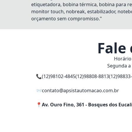
etiquetadora, bobina térmica, bobina para re
monitor touch, nobreak, estabilizador, notebo
orçamento sem compromisso."
Fale
Horário
Segunda a 
📞
(12)98102-4845
(12)98808-8813
(12)98833
📨
contato@apsistautomacao.com.br
📍
Av. Ouro Fino, 361 - Bosques dos Eucal