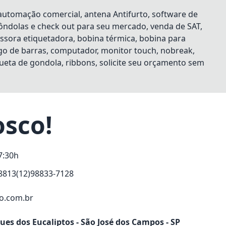
utomação comercial, antena Antifurto, software de
gôndolas e check out para seu mercado, venda de SAT,
essora etiquetadora, bobina térmica, bobina para
digo de barras, computador, monitor touch, nobreak,
queta de gondola, ribbons, solicite seu orçamento sem
osco!
7:30h
8813
(12)98833-7128
o.com.br
ques dos Eucaliptos - São José dos Campos - SP