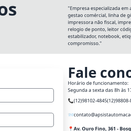
os
"Empresa especializada em a
gestao comércial, linha de 
impressora não fiscal, impr
relogio de ponto, leitor có
estabilizador, notebook, eti
compromisso."
Fale con
Horário de funcionamento:
Segunda a sexta das 8h às 1
📞
(12)98102-4845
(12)98808-
📨
contato@apsistautomaca
📍
Av. Ouro Fino, 361 - Bos