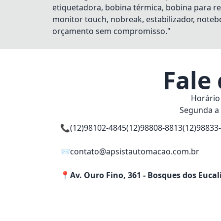
etiquetadora, bobina térmica, bobina para re
monitor touch, nobreak, estabilizador, notebo
orçamento sem compromisso."
Fale
Horário
Segunda a 
📞
(12)98102-4845
(12)98808-8813
(12)98833
📨
contato@apsistautomacao.com.br
📍
Av. Ouro Fino, 361 - Bosques dos Eucal