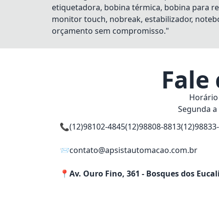
etiquetadora, bobina térmica, bobina para re
monitor touch, nobreak, estabilizador, notebo
orçamento sem compromisso."
Fale
Horário
Segunda a 
📞
(12)98102-4845
(12)98808-8813
(12)98833
📨
contato@apsistautomacao.com.br
📍
Av. Ouro Fino, 361 - Bosques dos Eucal