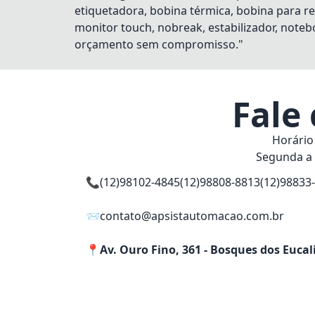
etiquetadora, bobina térmica, bobina para re
monitor touch, nobreak, estabilizador, notebo
orçamento sem compromisso."
Fale
Horário
Segunda a 
📞
(12)98102-4845
(12)98808-8813
(12)98833
📨
contato@apsistautomacao.com.br
📍
Av. Ouro Fino, 361 - Bosques dos Eucal