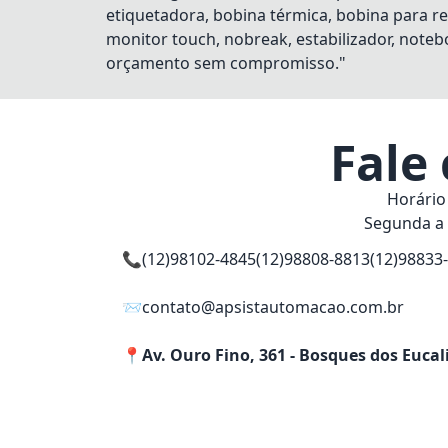
etiquetadora, bobina térmica, bobina para re
monitor touch, nobreak, estabilizador, notebo
orçamento sem compromisso."
Fale
Horário
Segunda a 
📞
(12)98102-4845
(12)98808-8813
(12)98833
📨
contato@apsistautomacao.com.br
📍
Av. Ouro Fino, 361 - Bosques dos Eucal